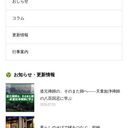
おしらせ
コラム
更新情報
行事案内
お知らせ・更新情報
道元禅師の、そのまた師へ——天童如浄禅師
の八百回忌に学ぶ
2026.07.03
暮らしのそばで縁をつなぐ 前編