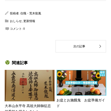
投稿者:
住職・荒木龍胤
おしらせ
,
更新情報
コメント:
0
関連記事
お盆とお施餓鬼 お盆準備ガイ
ド
大本山永平寺 高祖大師御征忌