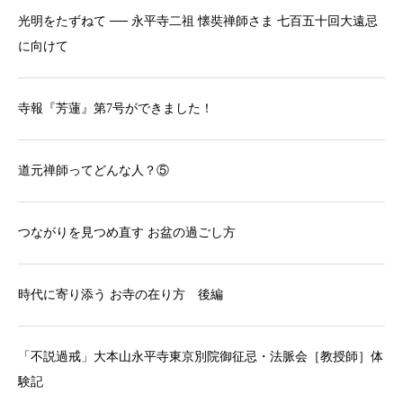
光明をたずねて ── 永平寺二祖 懐奘禅師さま 七百五十回大遠忌
に向けて
寺報『芳蓮』第7号ができました！
道元禅師ってどんな人？⑤
つながりを見つめ直す お盆の過ごし方
時代に寄り添う お寺の在り方 後編
「不説過戒」大本山永平寺東京別院御征忌・法脈会［教授師］体
験記