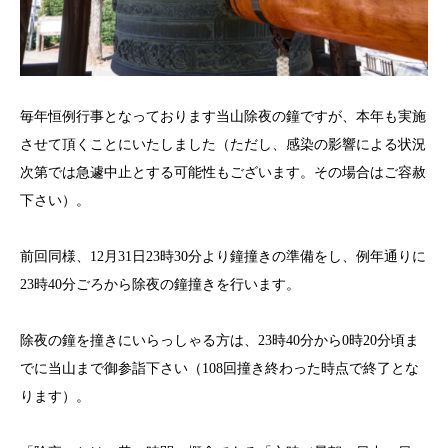
毎年恒例行事となっております当山除夜の鐘ですが、本年も実施
させて頂くことにいたしました（ただし、感染の影響による状況
次第では急遽中止とする可能性もございます。その場合はご容赦
下さい）。
前回同様、12月31日23時30分より鐘撞きの準備をし、例年通りに
23時40分ごろから除夜の鐘撞きを行います。
除夜の鐘を撞きにいらっしゃる方は、23時40分から0時20分頃ま
でに当山まで御参詣下さい（108回撞き終わった時点で終了とな
ります）。