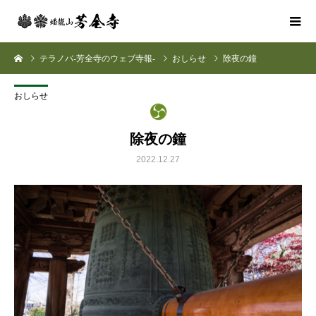
テラノバ-芳全寺のウェブ寺報-
おしらせ
除夜の鐘
おしらせ
除夜の鐘
2022.12.27