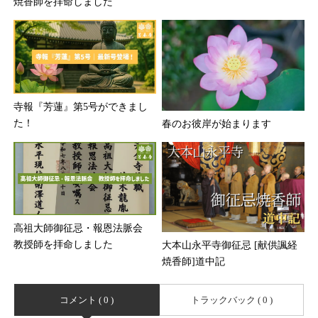
焼香師を拝命しました
寺報『芳蓮』第5号ができまし
た！
春のお彼岸が始まります
高祖大師御征忌・報恩法脈会
教授師を拝命しました
大本山永平寺御征忌 [献供諷経
焼香師]道中記
コメント ( 0 )
トラックバック ( 0 )