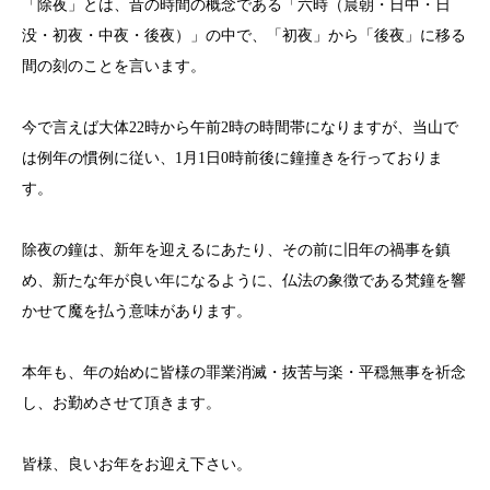
「除夜」とは、昔の時間の概念である「六時（晨朝・日中・日
没・初夜・中夜・後夜）」の中で、「初夜」から「後夜」に移る
間の刻のことを言います。
今で言えば大体22時から午前2時の時間帯になりますが、当山で
は例年の慣例に従い、1月1日0時前後に鐘撞きを行っておりま
す。
除夜の鐘は、新年を迎えるにあたり、その前に旧年の禍事を鎮
め、新たな年が良い年になるように、仏法の象徴である梵鐘を響
かせて魔を払う意味があります。
本年も、年の始めに皆様の罪業消滅・抜苦与楽・平穏無事を祈念
し、お勤めさせて頂きます。
皆様、良いお年をお迎え下さい。