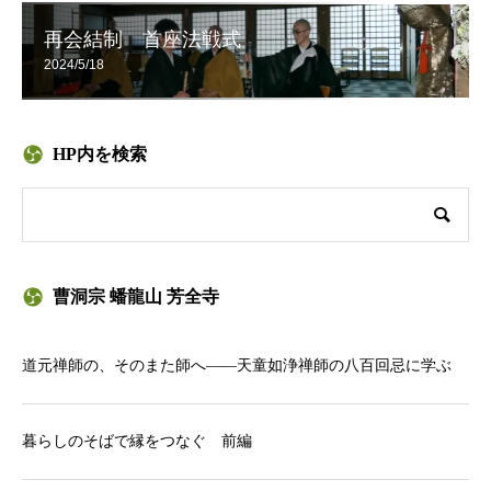
再会結制 首座法戦式
2024/5/18
HP内を検索
曹洞宗 蟠龍山 芳全寺
道元禅師の、そのまた師へ——天童如浄禅師の八百回忌に学ぶ
暮らしのそばで縁をつなぐ 前編