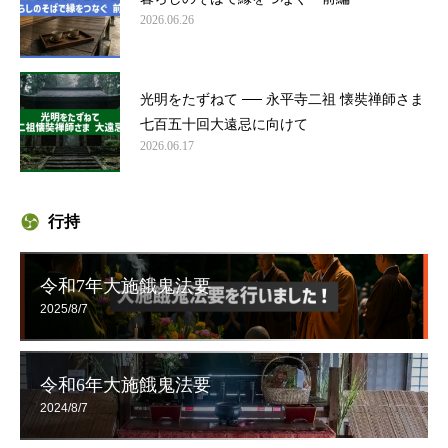
2026.06.26
光明をたずねて ── 永平寺二祖 懐奘禅師さま
七百五十回大遠忌に向けて
2026.06.17
行持
令和7年大施餓鬼法要
2025/8/7
令和6年大施餓鬼法要
2024/8/7