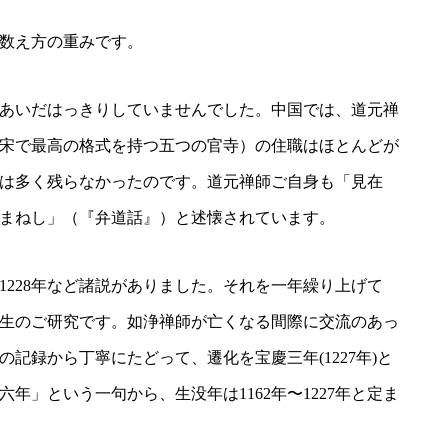
数え方の重みです。
あいだはっきりしていませんでした。中国では、道元禅
ん／宋で最高の格式を持つ五つの官寺）の住職はほとんどが
は多く残らなかったのです。道元禅師ご自身も「見在
まねし」（『弁道話』）と述懐されています。
、1228年など諸説がありました。それを一年繰り上げて
孝先生のご研究です。如浄禅師が亡くなる間際に交流のあっ
記録から丁寧にたどって、遷化を宝慶三年(1227年)と
年」という一句から、生没年は1162年〜1227年と定ま