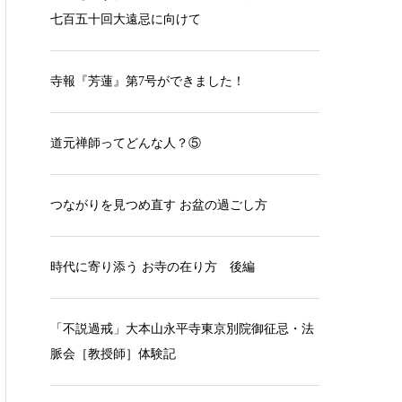
七百五十回大遠忌に向けて
寺報『芳蓮』第7号ができました！
道元禅師ってどんな人？⑤
つながりを見つめ直す お盆の過ごし方
時代に寄り添う お寺の在り方 後編
「不説過戒」大本山永平寺東京別院御征忌・法
脈会［教授師］体験記