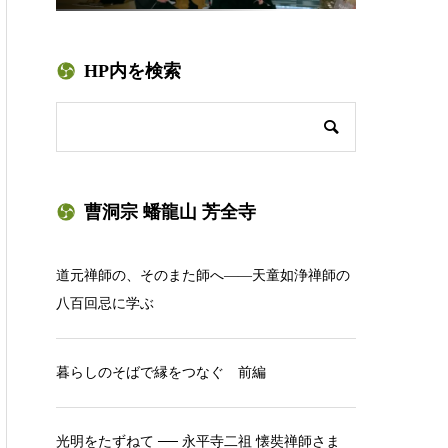
HP内を検索
曹洞宗 蟠龍山 芳全寺
道元禅師の、そのまた師へ——天童如浄禅師の
八百回忌に学ぶ
暮らしのそばで縁をつなぐ 前編
光明をたずねて ── 永平寺二祖 懐奘禅師さま