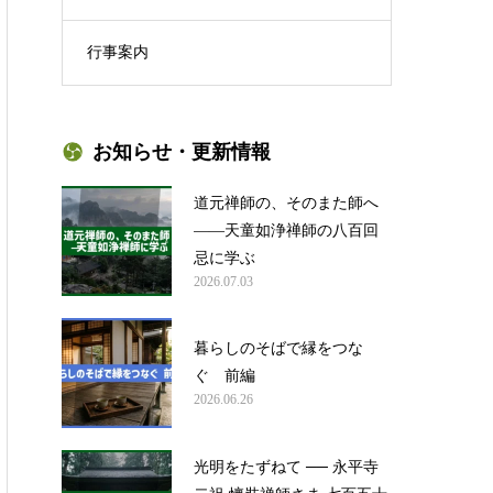
行事案内
お知らせ・更新情報
道元禅師の、そのまた師へ
——天童如浄禅師の八百回
忌に学ぶ
2026.07.03
暮らしのそばで縁をつな
ぐ 前編
2026.06.26
光明をたずねて ── 永平寺