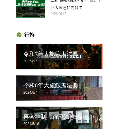
二祖 懐奘禅師さま 七百五十
回大遠忌に向けて
2026.06.17
行持
令和7年大施餓鬼法要
2025/8/7
令和6年大施餓鬼法要
2024/8/7
再会結制 首座法戦式
2024/5/18