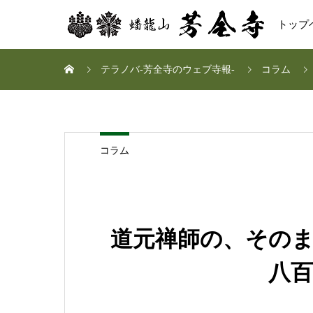
トップ
テラノバ-芳全寺のウェブ寺報-
コラム
コラム
道元禅師の、その
八