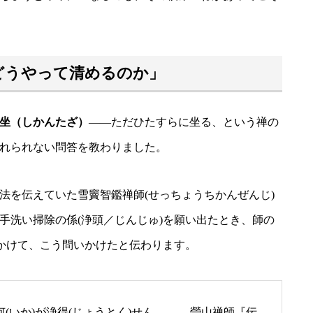
どうやって清めるのか」
坐（しかんたざ）
——ただひたすらに坐る、という禅の
れられない問答を教わりました。
法を伝えていた雪竇智鑑禅師(せっちょうちかんぜんじ)
手洗い掃除の係(浄頭／じんじゅ)を願い出たとき、師の
にかけて、こう問いかけたと伝わります。
(いか)が浄得(じょうとく)せん。 ——瑩山禅師『伝