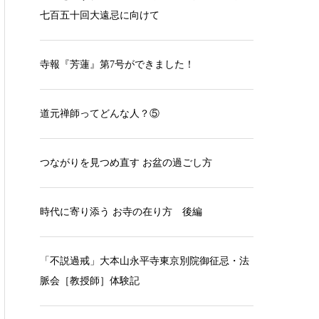
七百五十回大遠忌に向けて
寺報『芳蓮』第7号ができました！
道元禅師ってどんな人？⑤
つながりを見つめ直す お盆の過ごし方
時代に寄り添う お寺の在り方 後編
「不説過戒」大本山永平寺東京別院御征忌・法
脈会［教授師］体験記