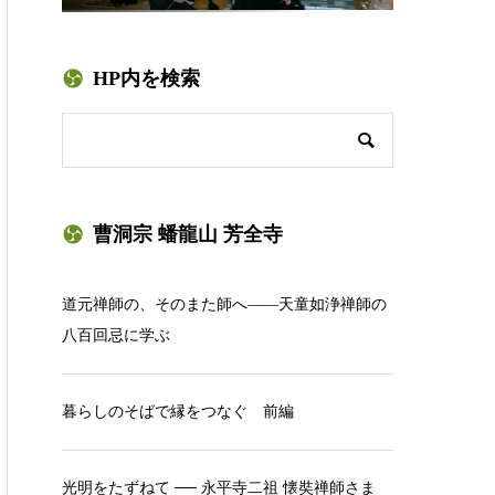
HP内を検索
曹洞宗 蟠龍山 芳全寺
道元禅師の、そのまた師へ——天童如浄禅師の
八百回忌に学ぶ
暮らしのそばで縁をつなぐ 前編
光明をたずねて ── 永平寺二祖 懐奘禅師さま