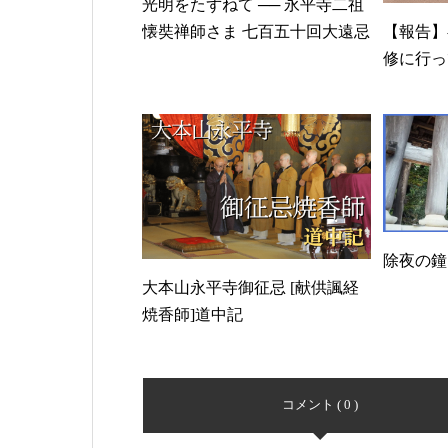
光明をたずねて ── 永平寺二祖
【報告】
懐奘禅師さま 七百五十回大遠忌
修に行っ
に向けて
除夜の鐘
大本山永平寺御征忌 [献供諷経
焼香師]道中記
コメント ( 0 )