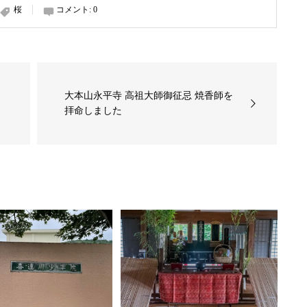
桜
コメント:
0
大本山永平寺 高祖大師御征忌 焼香師を
拝命しました