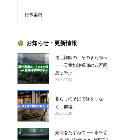
行事案内
お知らせ・更新情報
道元禅師の、そのまた師へ
——天童如浄禅師の八百回
忌に学ぶ
2026.07.03
暮らしのそばで縁をつな
ぐ 前編
2026.06.26
光明をたずねて ── 永平寺