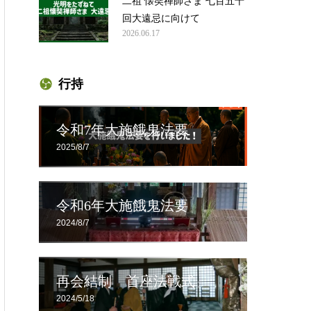
二祖 懐奘禅師さま 七百五十
回大遠忌に向けて
2026.06.17
行持
令和7年大施餓鬼法要
2025/8/7
令和6年大施餓鬼法要
2024/8/7
再会結制 首座法戦式
2024/5/18