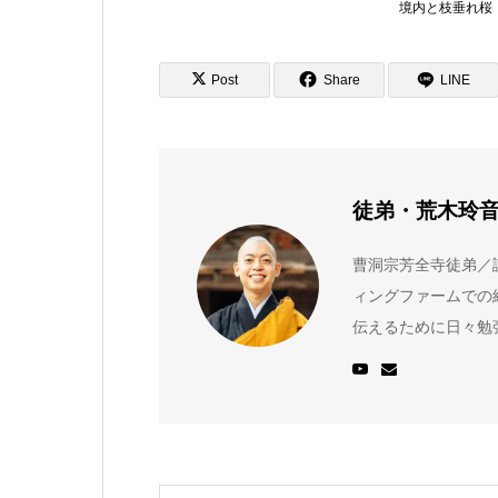
境内と枝垂れ桜
Post
Share
LINE
徒弟・荒木玲
曹洞宗芳全寺徒弟／
ィングファームでの
伝えるために日々勉