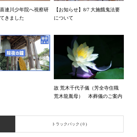
喜連川少年院へ視察研
【お知らせ】8/7 大施餓鬼法要
てきました
について
故 荒木千代子儀（芳全寺住職
荒木龍胤母） 本葬儀のご案内
トラックバック ( 0 )