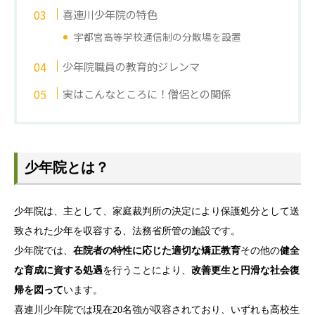
喜連川少年院の特色
宇都宮高等学校通信制の分散場を設置
少年院職員の教育的ジレンマ
実はこんなところに！僧侶との関係
少年院とは？
少年院は、主として、家庭裁判所の決定により保護処分として送
致された少年を収容する、法務省所管の施設です。
少年院では、
在院者の特性に応じた適切な矯正教育
その他の
健全
な育成に資する処遇
を行うことにより、
改善更生と円滑な社会復
帰を図って
います。
喜連川少年院では現在20名強が収容されており、いずれも高校生