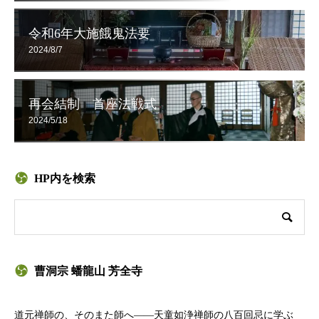
令和6年大施餓鬼法要
2024/8/7
再会結制 首座法戦式
2024/5/18
HP内を検索
曹洞宗 蟠龍山 芳全寺
道元禅師の、そのまた師へ——天童如浄禅師の八百回忌に学ぶ