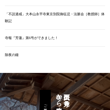
「不説過戒」大本山永平寺東京別院御征忌・法脈会［教授師］体
験記
寺報『芳蓮』第6号ができました！
除夜の鐘
寺から響く祈りの心。
久下田大仏が見守る