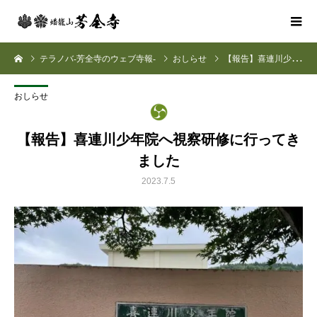
テラノバ-芳全寺のウェブ寺報-
おしらせ
【報告】喜連川少年院へ視察研修に行ってきました
おしらせ
【報告】喜連川少年院へ視察研修に行ってき
ました
2023.7.5