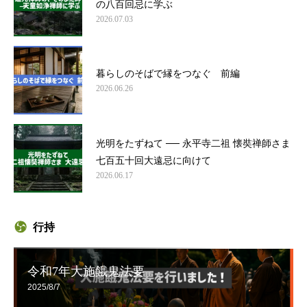
の八百回忌に学ぶ
2026.07.03
暮らしのそばで縁をつなぐ 前編
2026.06.26
光明をたずねて ── 永平寺二祖 懐奘禅師さま
七百五十回大遠忌に向けて
2026.06.17
行持
令和7年大施餓鬼法要
2025/8/7