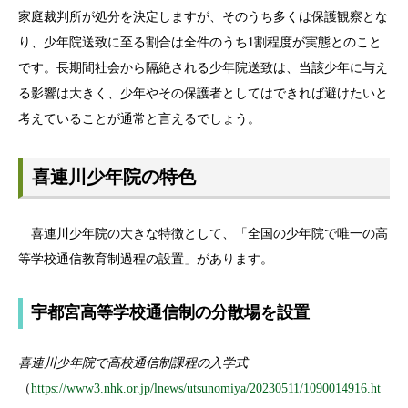
家庭裁判所が処分を決定しますが、そのうち多くは保護観察とな
り、少年院送致に至る割合は全件のうち1割程度が実態とのこと
です。長期間社会から隔絶される少年院送致は、当該少年に与え
る影響は大きく、少年やその保護者としてはできれば避けたいと
考えていることが通常と言えるでしょう。
喜連川少年院の特色
喜連川少年院の大きな特徴として、「全国の少年院で唯一の高
等学校通信教育制過程の設置」があります。
宇都宮高等学校通信制の分散場を設置
喜連川少年院で高校通信制課程の入学式
（
https://www3.nhk.or.jp/lnews/utsunomiya/20230511/1090014916.ht