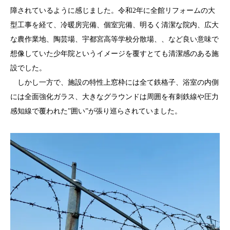
障されているように感じました。令和2年に全館リフォームの大
型工事を経て、冷暖房完備、個室完備、明るく清潔な院内、広大
な農作業地、陶芸場、宇都宮高等学校分散場、、など良い意味で
想像していた少年院というイメージを覆すとても清潔感のある施
設でした。
しかし一方で、施設の特性上窓枠には全て鉄格子、浴室の内側
には全面強化ガラス、大きなグラウンドは周囲を有刺鉄線や圧力
感知線で覆われた”囲い”が張り巡らされていました。