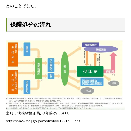
とのことでした。
保護処分の流れ
出典：法務省矯正局, 少年院のしおり,
https://www.moj.go.jp/content/001221690.pdf