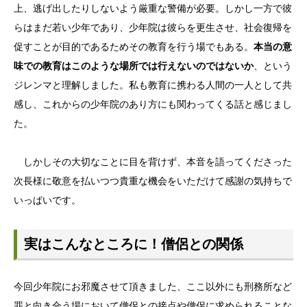
上、逃げ出したりしないよう厳重な警備が必要。しかし一方で彼
らはまだ若い少年であり、少年院は彼らを更生させ、社会復帰を
促すことが目的であるためその教育を行う場でもある。
本当の意
味での教育はこのような場所では行えないのではないか
、という
ジレンマと理解しました。私も教育に携わる人間の一人として共
感し、これからの少年院のあり方にも関わってくる話と感じまし
た。
しかしその大切なことに目を背けず、本音を語ってくださった
次長様に敬意を払いつつ貴重な機会をいただけて感謝の気持ちで
いっぱいです。
実はこんなところに！僧侶との関係
今回少年院にお邪魔させて頂きました、ここ以外にも刑務所など
罪と向き合う場において僧侶との接点や僧侶に求められることな