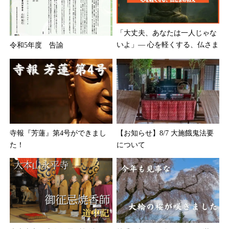
「大丈夫、あなたは一人じゃな
いよ」― 心を軽くする、仏さま
令和5年度 告諭
の教え
寺報『芳蓮』第4号ができまし
【お知らせ】8/7 大施餓鬼法要
た！
について