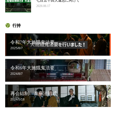
七百五十回大遠忌に向けて
2026.06.17
行持
令和7年大施餓鬼法要
2025/8/7
令和6年大施餓鬼法要
2024/8/7
再会結制 首座法戦式
2024/5/18