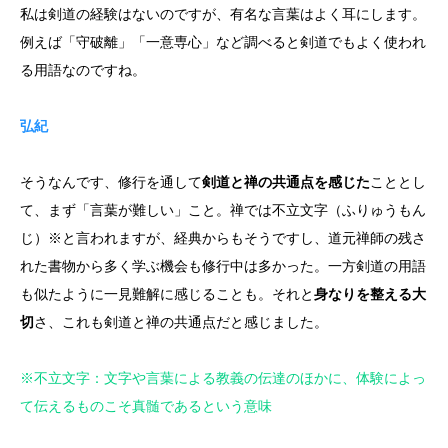
私は剣道の経験はないのですが、有名な言葉はよく耳にします。
例えば「守破離」「一意専心」など調べると剣道でもよく使われ
る用語なのですね。
弘紀
そうなんです、修行を通して
剣道と禅の共通点を感じた
こととし
て、まず「言葉が難しい」こと。禅では不立文字（ふりゅうもん
じ）※と言われますが、経典からもそうですし、道元禅師の残さ
れた書物から多く学ぶ機会も修行中は多かった。一方剣道の用語
も似たように一見難解に感じることも。それと
身なりを整える大
切
さ、これも剣道と禅の共通点だと感じました。
※不立文字：文字や言葉による教義の伝達のほかに、体験によっ
て伝えるものこそ真髄であるという意味