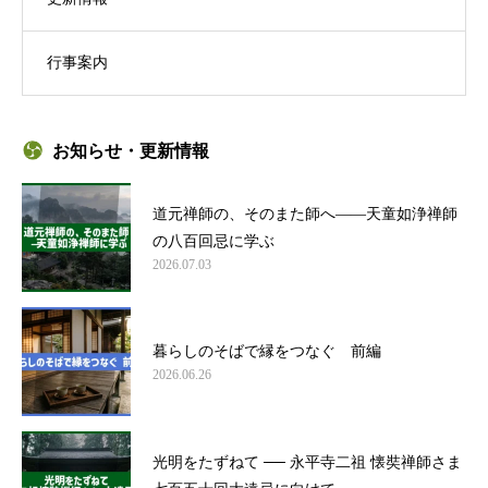
行事案内
お知らせ・更新情報
道元禅師の、そのまた師へ——天童如浄禅師
の八百回忌に学ぶ
2026.07.03
暮らしのそばで縁をつなぐ 前編
2026.06.26
光明をたずねて ── 永平寺二祖 懐奘禅師さま