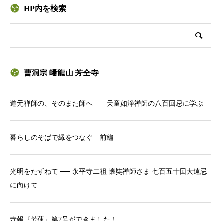
HP内を検索
曹洞宗 蟠龍山 芳全寺
道元禅師の、そのまた師へ——天童如浄禅師の八百回忌に学ぶ
暮らしのそばで縁をつなぐ 前編
光明をたずねて ── 永平寺二祖 懐奘禅師さま 七百五十回大遠忌
に向けて
寺報『芳蓮』第7号ができました！