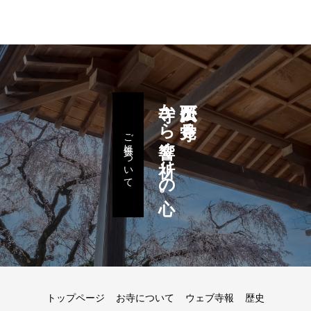
寺から響く祈りの心。
久下田大仏が見守る
ご供養について
トップページ
お寺について
ウェブ寺報
歴史