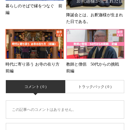
暮らしのそばで縁をつなぐ 前
編
降誕会とは、お釈迦様が生まれ
た日である。
時代に寄り添う お寺の在り方
教師と僧侶 50代からの挑戦
前編
前編
コメント ( 0 )
トラックバック ( 0 )
この記事へのコメントはありません。