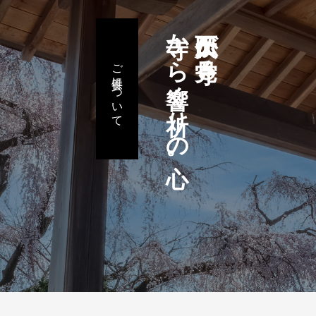
寺から響く祈りの心。
久下田大仏が見守る
ご供養について