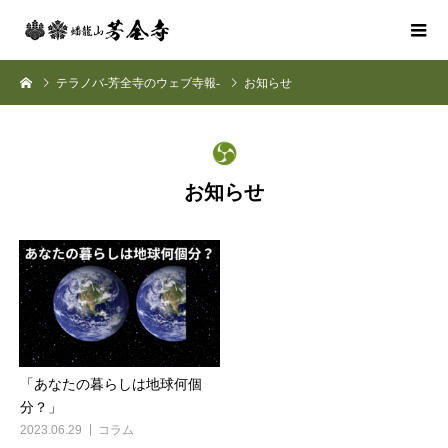
テラノバ-芳全寺のウェブ寺報-
お知らせ
お知らせ
「あなたの暮らしは地球何個
分？」
2023.06.29
コラム