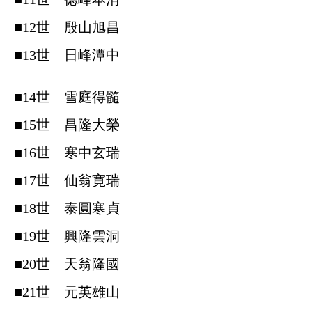
■12世 殷山旭昌
■13世 日峰潭中
■14世 雪庭得髓
■15世 昌隆大榮
■16世 寒中玄瑞
■17世 仙翁寛瑞
■18世 泰圓寒貞
■19世 興隆雲洞
■20世 天翁隆國
■21世 元英雄山