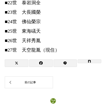
■22世 泰岩洞全
■23世 大長國榮
■24世 佛仙榮宗
■25世 東海礒天
■26世 天祥秀胤
■27世 天空龍胤（現住）