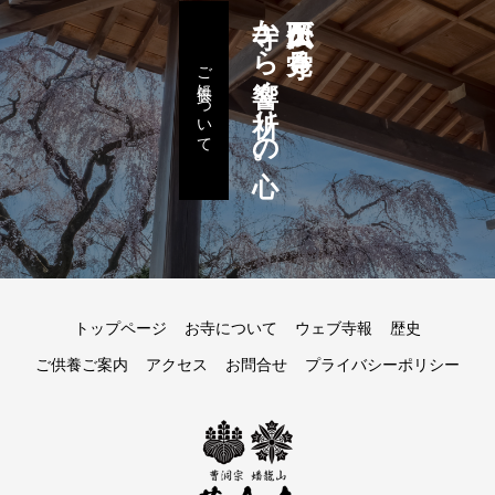
寺から響く祈りの心。
久下田大仏が見守る
ご供養について
トップページ
お寺について
ウェブ寺報
歴史
ご供養ご案内
アクセス
お問合せ
プライバシーポリシー