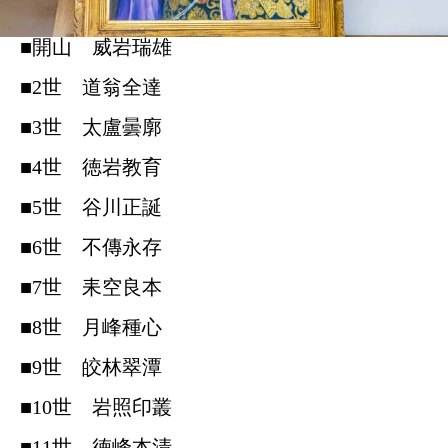
■開山 威岩瑞雄
■2世 道翁全達
■3世 太盧曇廓
■4世 徳岩教育
■5世 谷川正誕
■6世 不傳永存
■7世 耒空良本
■8世 月峰種心
■9世 皎林翠潭
■10世 岩照印叢
■11世 徳峰本清